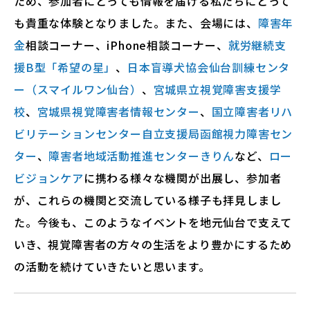
ため、参加者にとっても情報を届ける私たちにとって
も貴重な体験となりました。また、会場には、
障害年
金
相談コーナー、iPhone相談コーナー、
就労継続支
援B型「希望の星」
、
日本盲導犬協会仙台訓練センタ
ー（スマイルワン仙台）
、
宮城県立視覚障害支援学
校
、
宮城県視覚障害者情報センター
、
国立障害者リハ
ビリテーションセンター自立支援局函館視力障害セン
ター
、
障害者地域活動推進センターきりん
など、
ロー
ビジョンケア
に携わる様々な機関が出展し、参加者
が、これらの機関と交流している様子も拝見しまし
た。今後も、このようなイベントを地元仙台で支えて
いき、視覚障害者の方々の生活をより豊かにするため
の活動を続けていきたいと思います。