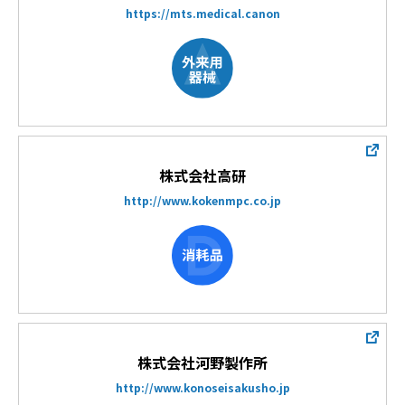
https://mts.medical.canon
株式会社高研
http://www.kokenmpc.co.jp
株式会社河野製作所
http://www.konoseisakusho.jp