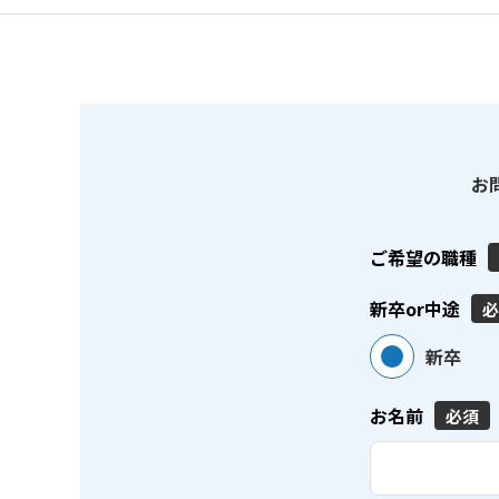
お
ご希望の職種
新卒or中途
必
新卒
お名前
必須